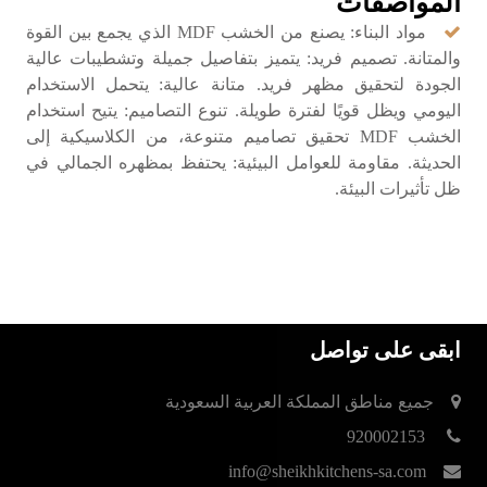
المواصفات
مواد البناء: يصنع من الخشب MDF الذي يجمع بين القوة
والمتانة. تصميم فريد: يتميز بتفاصيل جميلة وتشطيبات عالية
الجودة لتحقيق مظهر فريد. متانة عالية: يتحمل الاستخدام
اليومي ويظل قويًا لفترة طويلة. تنوع التصاميم: يتيح استخدام
الخشب MDF تحقيق تصاميم متنوعة، من الكلاسيكية إلى
الحديثة. مقاومة للعوامل البيئية: يحتفظ بمظهره الجمالي في
ظل تأثيرات البيئة.
ابقى على تواصل
جميع مناطق المملكة العربية السعودية
920002153
info@sheikhkitchens-sa.com