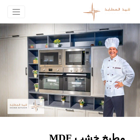
مطبخ خشب MDF